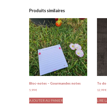
Produits similaires
Bloc-notes – Gourmandes notes
To do 
5,99
€
12,99
€
AJOUTER AU PANIER
LIRE 