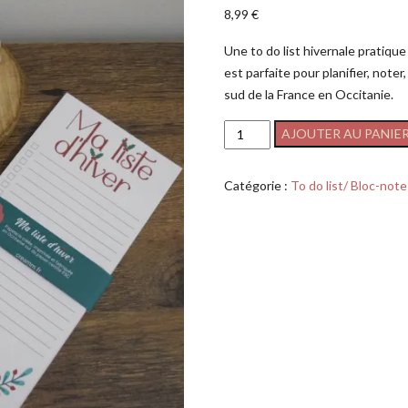
8,99
€
Une to do list hivernale pratiqu
est parfaite pour planifier, noter
sud de la France en Occitanie.
AJOUTER AU PANIE
Catégorie :
To do list/ Bloc-note