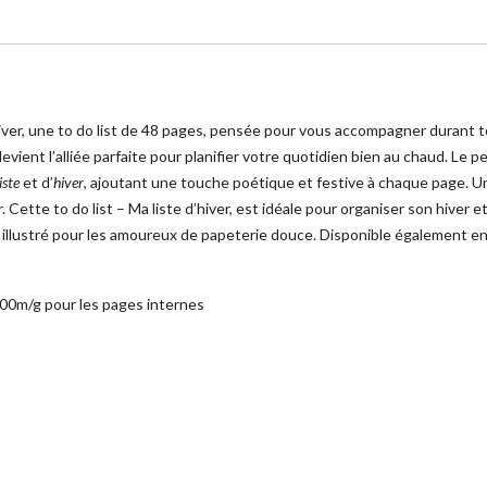
iver, une to do list de 48 pages, pensée pour vous accompagner durant t
vient l’alliée parfaite pour planifier votre quotidien bien au chaud. Le pet
liste
et d’
hiver
, ajoutant une touche poétique et festive à chaque page. Un
. Cette to do list – Ma liste d’hiver, est idéale pour organiser son hiver 
ent illustré pour les amoureux de papeterie douce. Disponible également e
100m/g pour les pages internes