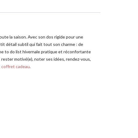
oute la saison. Avec son dos rigide pour une
it détail subtil qui fait tout son charme : de
e to do list hivernale pratique et réconfortante
et rester motivé(e), noter ses idées, rendez-vous,
n
coffret cadeau
.