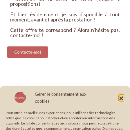
propositions)
Et bien évidemment, je suis disponible à tout
moment, avant et après la prestation !
Cette offre te correspond ? Alors n'hésite pas,
contacte-moi !
Contacte-moi
Gérer le consentement aux
À propos
Boutique
Conditions générales de vente
Contact
cookies
Création site internet, graphisme & papeterie illustrée en Occitanie.
Édition : Formule cerise
Édition : Formule pistache
Pour offrir les meilleures expériences, nous utilisons des technologies
telles que les cookies pour stocker et/ou accéder aux informations des
Envie de travailler avec moi ?
Graphisme
Graphisme : Formule coco
appareils. Le fait de consentir à ces technologies nous permettra de traiter
Graphisme : Formule framboise
Mentions légales
Mes Services
des données telles que le comportement de navigation ou les ID uniques sur