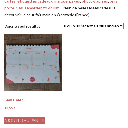
cartes
,
étiquettes cadeaux
,
marque-pages
,
photographies
,
pin’s
,
porte-clés
,
semainier
,
to do list
… Plein de belles idées cadeau à
découvrir, le tout fait main en Occitanie (France)
Voici le seul résultat
Semainier
13,99
€
AJOUTER AU PANIER