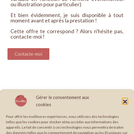
ou illustration pour particulier)
Et bien évidemment, je suis disponible à tout
moment avant et après la prestation !
Cette offre te correspond ? Alors n'hésite pas,
contacte-moi !
Contacte-moi
Gérer le consentement aux
À propos
Boutique
Conditions générales de vente
Contact
cookies
Création site internet, graphisme & papeterie illustrée en Occitanie.
Édition : Formule cerise
Édition : Formule pistache
Pour offrir les meilleures expériences, nous utilisons des technologies
telles que les cookies pour stocker et/ou accéder aux informations des
Envie de travailler avec moi ?
Graphisme
Graphisme : Formule coco
appareils. Le fait de consentir à ces technologies nous permettra de traiter
Graphisme : Formule framboise
Mentions légales
Mes Services
des données telles que le comportement de navigation ou les ID uniques sur