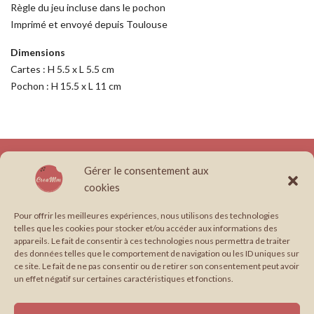
Règle du jeu incluse dans le pochon
Imprimé et envoyé depuis Toulouse
Dimensions
Cartes : H 5.5 x L 5.5 cm
Pochon : H 15.5 x L 11 cm
À propos
Boutique
Conditions générales de vente
Contact
Gérer le consentement aux
Création site internet, graphisme & papeterie illustrée en Occitanie.
cookies
Édition : Formule cerise
Édition : Formule pistache
Envie de travailler avec moi ?
Graphisme
Pour offrir les meilleures expériences, nous utilisons des technologies
telles que les cookies pour stocker et/ou accéder aux informations des
Graphisme : Formule coco
Graphisme : Formule framboise
appareils. Le fait de consentir à ces technologies nous permettra de traiter
Mentions légales
Mes Services
Mon compte
Paiement
des données telles que le comportement de navigation ou les ID uniques sur
ce site. Le fait de ne pas consentir ou de retirer son consentement peut avoir
Panier
Papeterie : Formule chocolat
un effet négatif sur certaines caractéristiques et fonctions.
Papeterie : Formule vanille-fraise
Politique de confidentialité
Portfolio
Suivi de commande
Support imprimé
Web