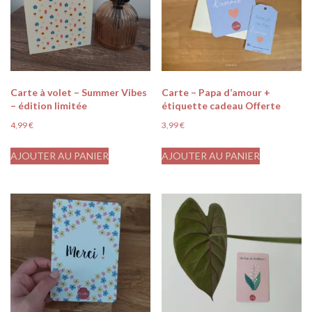
Carte à volet – Summer Vibes
Carte – Papa d’amour +
– édition limitée
étiquette cadeau Offerte
4,99
€
3,99
€
AJOUTER AU PANIER
AJOUTER AU PANIER