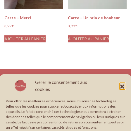
Carte – Merci
Carte – Un brin de bonheur
3,99
€
3,99
€
AJOUTER AU PANIER
AJOUTER AU PANIER
À propos
Boutique
Conditions générales de vente
Contact
Gérer le consentement aux
Création site internet, graphisme & papeterie illustrée en Occitanie.
cookies
Édition : Formule cerise
Édition : Formule pistache
Envie de travailler avec moi ?
Graphisme
Pour offrir les meilleures expériences, nous utilisons des technologies
telles que les cookies pour stocker et/ou accéder aux informations des
Graphisme : Formule coco
Graphisme : Formule framboise
appareils. Le fait de consentir à ces technologies nous permettra de traiter
Mentions légales
Mes Services
Mon compte
Paiement
des données telles que le comportement de navigation ou les ID uniques sur
ce site. Le fait de ne pas consentir ou de retirer son consentement peut avoir
Panier
Papeterie : Formule chocolat
un effet négatif sur certaines caractéristiques et fonctions.
Papeterie : Formule vanille-fraise
Politique de confidentialité