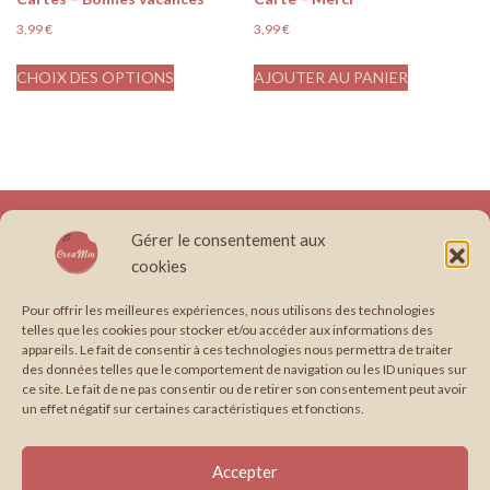
3,99
€
3,99
€
CHOIX DES OPTIONS
AJOUTER AU PANIER
À propos
Boutique
Conditions générales de vente
Contact
Gérer le consentement aux
Création site internet, graphisme & papeterie illustrée en Occitanie.
cookies
Édition : Formule cerise
Édition : Formule pistache
Envie de travailler avec moi ?
Graphisme
Pour offrir les meilleures expériences, nous utilisons des technologies
telles que les cookies pour stocker et/ou accéder aux informations des
Graphisme : Formule coco
Graphisme : Formule framboise
appareils. Le fait de consentir à ces technologies nous permettra de traiter
Mentions légales
Mes Services
Mon compte
Paiement
des données telles que le comportement de navigation ou les ID uniques sur
ce site. Le fait de ne pas consentir ou de retirer son consentement peut avoir
Panier
Papeterie : Formule chocolat
un effet négatif sur certaines caractéristiques et fonctions.
Papeterie : Formule vanille-fraise
Politique de confidentialité
Portfolio
Suivi de commande
Support imprimé
Web
Accepter
Web : Formule citron
Web : Formule mangue