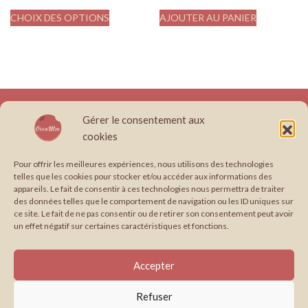
CHOIX DES OPTIONS
AJOUTER AU PANIER
À propos
Boutique
Conditions générales de vente
Contact
Gérer le consentement aux
Création site internet, graphisme & papeterie illustrée en Occitanie.
cookies
Édition : Formule cerise
Édition : Formule pistache
Envie de travailler avec moi ?
Graphisme
Pour offrir les meilleures expériences, nous utilisons des technologies
telles que les cookies pour stocker et/ou accéder aux informations des
Graphisme : Formule coco
Graphisme : Formule framboise
appareils. Le fait de consentir à ces technologies nous permettra de traiter
Mentions légales
Mes Services
Mon compte
Paiement
des données telles que le comportement de navigation ou les ID uniques sur
ce site. Le fait de ne pas consentir ou de retirer son consentement peut avoir
Panier
Papeterie : Formule chocolat
un effet négatif sur certaines caractéristiques et fonctions.
Papeterie : Formule vanille-fraise
Politique de confidentialité
Portfolio
Suivi de commande
Support imprimé
Web
Accepter
Web : Formule citron
Web : Formule mangue
CreaMm 2021-2026
Refuser
Entreprise individuelle