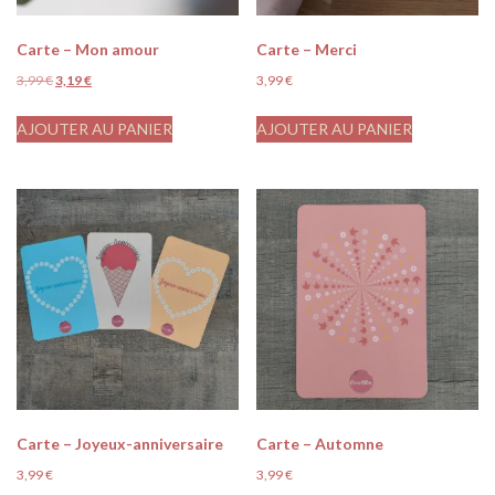
Carte – Mon amour
Carte – Merci
3,99
€
3,19
€
3,99
€
AJOUTER AU PANIER
AJOUTER AU PANIER
Carte – Joyeux-anniversaire
Carte – Automne
3,99
€
3,99
€