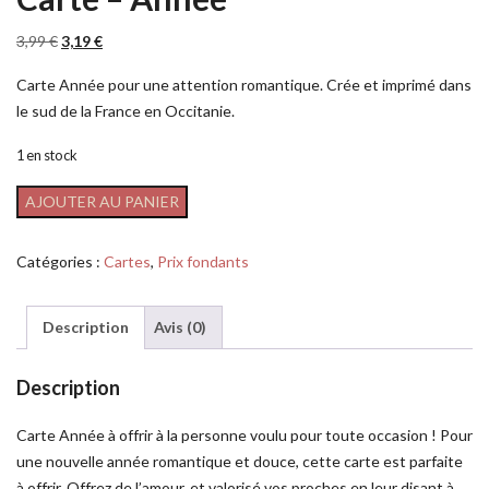
3,99
€
3,19
€
Carte Année pour une attention romantique. Crée et imprimé dans
le sud de la France en Occitanie.
1 en stock
AJOUTER AU PANIER
Catégories :
Cartes
,
Prix fondants
Description
Avis (0)
Description
Carte Année à offrir à la personne voulu pour toute occasion ! Pour
une nouvelle année romantique et douce, cette carte est parfaite
à offrir. Offrez de l’amour, et valorisé vos proches en leur disant à