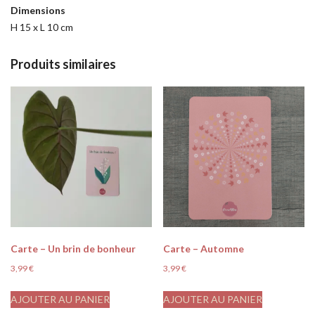
Dimensions
H 15 x L 10 cm
Produits similaires
Carte – Un brin de bonheur
Carte – Automne
3,99
€
3,99
€
AJOUTER AU PANIER
AJOUTER AU PANIER